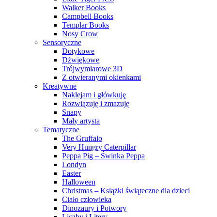
Walker Books
Campbell Books
Templar Books
Nosy Crow
Sensoryczne
Dotykowe
Dźwiękowe
Trójwymiarowe 3D
Z otwieranymi okienkami
Kreatywne
Naklejam i główkuję
Rozwiązuję i zmazuję
Snapy
Mały artysta
Tematyczne
The Gruffalo
Very Hungry Caterpillar
Peppa Pig – Świnka Peppa
Londyn
Easter
Halloween
Christmas – Książki świąteczne dla dzieci
Ciało człowieka
Dinozaury i Potwory
Liczby i Litery