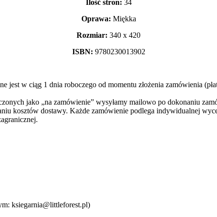
Ilość stron:
34
Oprawa:
Miękka
Rozmiar:
340 x 420
ISBN:
9780230013902
e jest w ciąg 1 dnia roboczego od momentu złożenia zamówienia (pła
naczonych jako „na zamówienie” wysyłamy mailowo po dokonaniu zam
aniu kosztów dostawy. Każde zamówienie podlega indywidualnej wyce
zagranicznej.
: ksiegarnia@littleforest.pl)