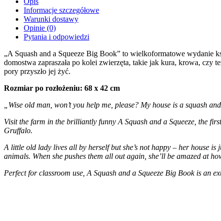
Squash
Opis
and
Informacje szczegółowe
a
Warunki dostawy
Squeeze
Opinie (0)
Big
Pytania i odpowiedzi
Book
„A Squash and a Squeeze Big Book” to wielkoformatowe wydanie książ
domostwa zapraszała po kolei zwierzęta, takie jak kura, krowa, czy 
pory przyszło jej żyć.
Rozmiar po rozłożeniu: 68 x 42 cm
„Wise old man, won’t you help me, please? My house is a squash and
Visit the farm in the brilliantly funny A Squash and a Squeeze, the fir
Gruffalo.
A little old lady lives all by herself but she’s not happy – her house
animals. When she pushes them all out again, she’ll be amazed at how
Perfect for classroom use, A Squash and a Squeeze Big Book is an ext