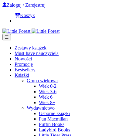
Zaloguj / Zarejestruj
Koszyk
Zestawy książek
Must-have nauczyciela
Nowości
Promocje
Bestsellery
Książki
Grupa wiekowa
Wiek 0-2
Wiek 3-6
Wiek 6+
Wiek 8+
Wydawnictwo
Usborne książki
Pan Macmillan
Puffin Books
Ladybird Books
Little Tiger Press