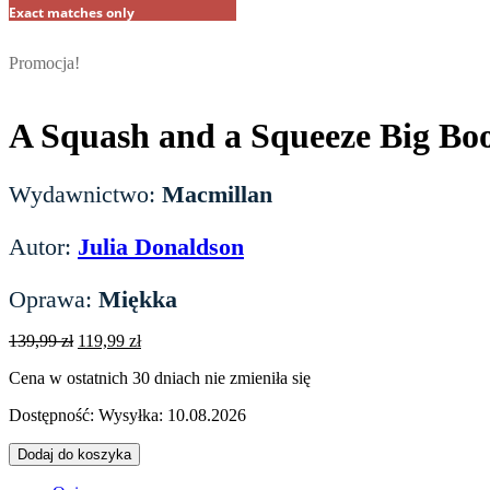
Exact matches only
Promocja!
A Squash and a Squeeze Big Bo
Wydawnictwo:
Macmillan
Autor:
Julia Donaldson
Oprawa:
Miękka
Pierwotna
Aktualna
139,99
zł
119,99
zł
cena
cena
Cena w ostatnich 30 dniach nie zmieniła się
wynosiła:
wynosi:
139,99 zł.
119,99 zł.
Dostępność:
Wysyłka: 10.08.2026
ilość
Dodaj do koszyka
A