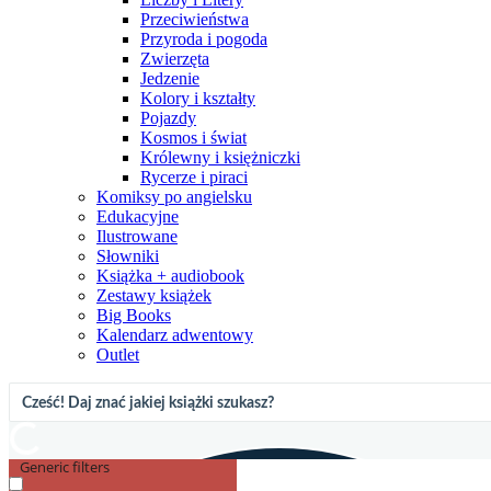
Przeciwieństwa
Przyroda i pogoda
Zwierzęta
Jedzenie
Kolory i kształty
Pojazdy
Kosmos i świat
Królewny i księżniczki
Rycerze i piraci
Komiksy po angielsku
Edukacyjne
Ilustrowane
Słowniki
Książka + audiobook
Zestawy książek
Big Books
Kalendarz adwentowy
Outlet
Generic filters