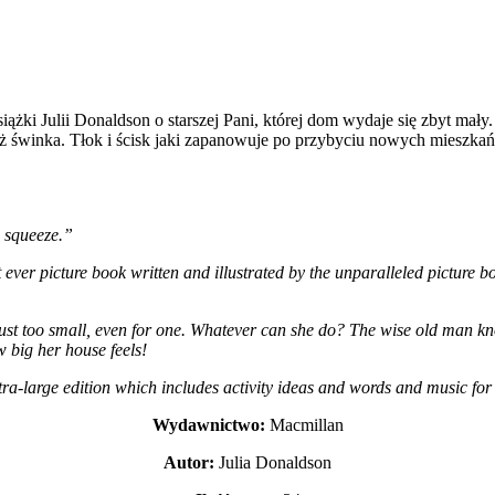
ki Julii Donaldson o starszej Pani, której dom wydaje się zbyt mały.
też świnka. Tłok i ścisk jaki zapanowuje po przybyciu nowych mieszkań
 squeeze.”
st ever picture book written and illustrated by the unparalleled picture
 is just too small, even for one. Whatever can she do? The wise old man k
 big her house feels!
ra-large edition which includes activity ideas and words and music fo
Wydawnictwo:
Macmillan
Autor:
Julia Donaldson